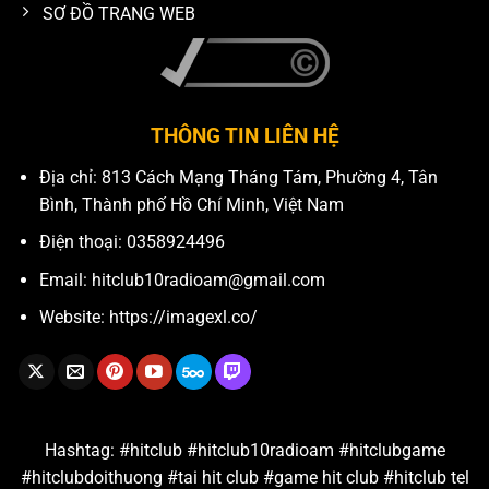
SƠ ĐỒ TRANG WEB
THÔNG TIN LIÊN HỆ
Địa chỉ: 813 Cách Mạng Tháng Tám, Phường 4, Tân
Bình, Thành phố Hồ Chí Minh, Việt Nam
Điện thoại: 0358924496
Email:
hitclub10radioam@gmail.com
Website:
https://imagexl.co/
Hashtag: #hitclub #hitclub10radioam #hitclubgame
#hitclubdoithuong #tai hit club #game hit club #hitclub tel