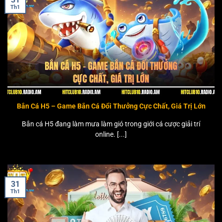
Th1
Bắn Cá H5 – Game Bắn Cá Đổi Thưởng Cực Chất, Giá Trị Lớn
Bắn cá H5 đang làm mưa làm gió trong giới cá cược giải trí
online. [...]
31
Th1