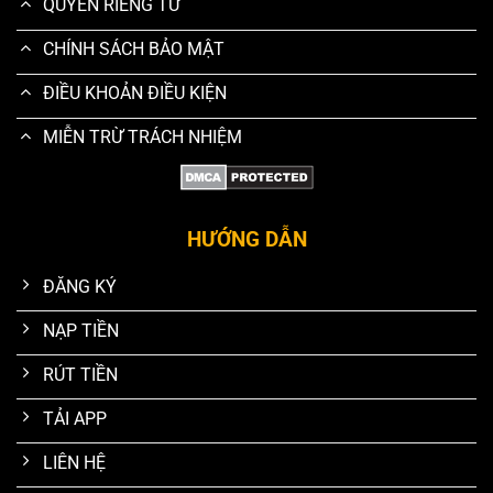
QUYỀN RIÊNG TƯ
CHÍNH SÁCH BẢO MẬT
ĐIỀU KHOẢN ĐIỀU KIỆN
MIỄN TRỪ TRÁCH NHIỆM
HƯỚNG DẪN
ĐĂNG KÝ
NẠP TIỀN
RÚT TIỀN
TẢI APP
LIÊN HỆ