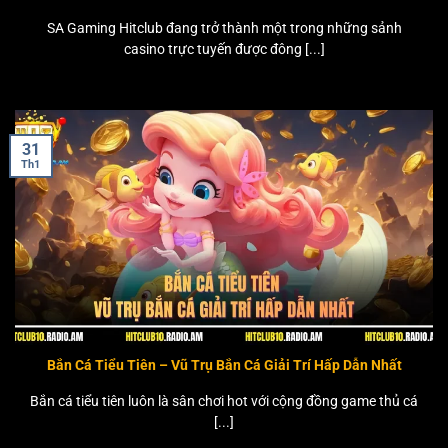
SA Gaming Hitclub đang trở thành một trong những sảnh
casino trực tuyến được đông [...]
31
Th1
Bắn Cá Tiểu Tiên – Vũ Trụ Bắn Cá Giải Trí Hấp Dẫn Nhất
Bắn cá tiểu tiên luôn là sân chơi hot với cộng đồng game thủ cá
[...]