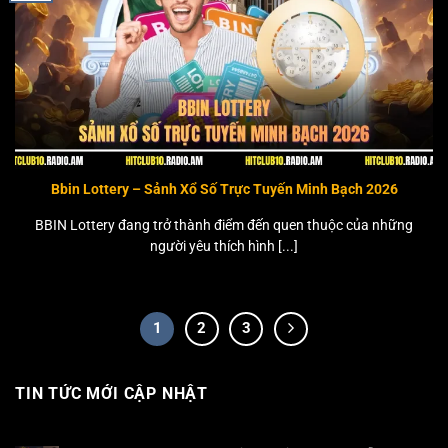
Bbin Lottery – Sảnh Xổ Số Trực Tuyến Minh Bạch 2026
BBIN Lottery đang trở thành điểm đến quen thuộc của những
người yêu thích hình [...]
1
2
3
TIN TỨC MỚI CẬP NHẬT