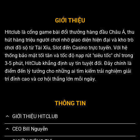
Thao
Uy
Tín
Châu
GIỚI THIỆU
Á
Hitclub
là cổng game bài đổi thưởng hàng đầu Châu Á, thu
hút hàng triệu người chơi nhờ giao diện hiện đại và kho trò
chơi đồ sộ từ Tài Xỉu, Slot đến Casino trực tuyến. Với hệ
thống bảo mật tối tân và tốc độ nạp rút "siêu tốc" chỉ trong
3-5 phút, HitClub khẳng định uy tín tuyệt đối. Đây chính là
điểm đến lý tưởng cho những ai tìm kiếm trải nghiệm giải
trí đỉnh cao và cơ hội thắng lớn mỗi ngày.
THÔNG TIN
GIỚI THIỆU HITCLUB
CEO Bill Nguyễn