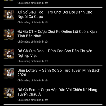
Thưởng
Chức năng bình luận bị tắt
ở
Minh
Cực
Xổ
Vip
Chất,
Số
Xổ Số Siêu Tốc – Trò Chơi Đổi Đời Dành Cho
Hitclub
Giá
31
Hà
Và
Người Cá Cược
Trị
Th1
Nội
Lý
Lớn
Chức năng bình luận bị tắt
ở
Vip
Do
Xổ
Và
Không
Số
Đá Gà C1 – Cược Chọi Kê Online Lôi Cuốn, Kịch
Thông
Thể
31
Siêu
Tin
Tính Bậc Nhất
Bỏ
Th1
Tốc
Cần
Qua
Chức năng bình luận bị tắt
ở
–
Biết
Đá
Trò
Trước
Gà
Đá Gà Cựa Dao – Đỉnh Cao Cho Dân Chuyên
Chơi
Khi
31
C1
Đổi
Nghiệp Việt
Tham
Th1
–
Đời
Gia
Chức năng bình luận bị tắt
ở
Cược
Dành
Đá
Chọi
Cho
Gà
Bbin Lottery – Sảnh Xổ Số Trực Tuyến Minh Bạch
Kê
Người
31
Cựa
Online
2026
Cá
Th1
Dao
Lôi
Cược
Chức năng bình luận bị tắt
ở
–
Cuốn,
Bbin
Đỉnh
Kịch
Lottery
Đá Gà Peru – Cược Hấp Dẫn Với Chiến Kê Hàng
Cao
Tính
31
–
Cho
Tuyển Châu Á
Bậc
Th1
Sảnh
Dân
Nhất
Chức năng bình luận bị tắt
ở
Xổ
Chuyên
Đá
Số
Nghiệp