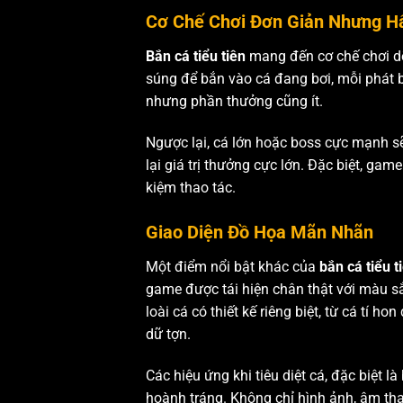
Cơ Chế Chơi Đơn Giản Nhưng Hấ
Bắn cá tiểu tiên
mang đến cơ chế chơi dễ
súng để bắn vào cá đang bơi, mỗi phát bắ
nhưng phần thưởng cũng ít.
Ngược lại, cá lớn hoặc boss cực mạnh sẽ
lại giá trị thưởng cực lớn. Đặc biệt, ga
kiệm thao tác.
Giao Diện Đồ Họa Mãn Nhãn
Một điểm nổi bật khác của
bắn cá tiểu t
game được tái hiện chân thật với màu sắ
loài cá có thiết kế riêng biệt, từ cá tí 
dữ tợn.
Các hiệu ứng khi tiêu diệt cá, đặc biệt 
hoành tráng. Không chỉ hình ảnh, âm th