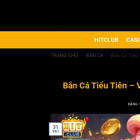
Bỏ
qua
nội
dung
HITCLUB
CASI
TRANG CHỦ
»
BẮN CÁ
»
Bắn Cá Tiểu 
Bắn Cá Tiểu Tiên – 
ĐĂNG
31
Th1