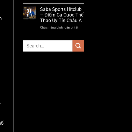
Tham
Kèo
Gia
Châu
Saba Sports Hitclub
31
Chi
Á
– Điểm Cá Cược Thể
Th1
Tiết
n
|
Thao Uy Tín Châu Á
2026
Giới
Chức năng bình luận bị tắt
ở
Thiệu
Saba
Nguồn
Sports
Gốc,
Hitclub
Các
–
Biến
Điểm
Thể
Cá
Thường
Cược
Gặp
Thể
Thao
Uy
Tín
Châu
Á
,
nổ