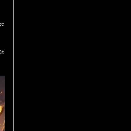
ợc
ặc