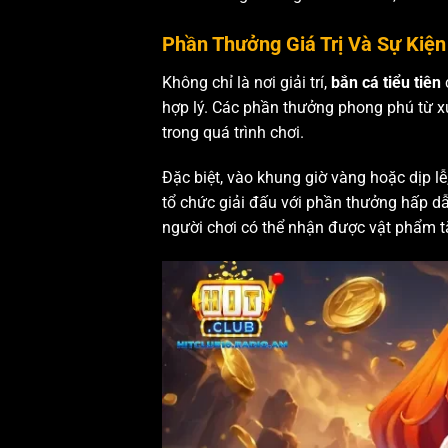
Phần Thưởng Giá Trị Và Sự Kiệ
Không chỉ là nơi giải trí,
bắn cá tiểu tiên
hợp lý. Các phần thưởng phong phú từ x
trong quá trình chơi.
Đặc biệt, vào khung giờ vàng hoặc dịp l
tổ chức giải đấu với phần thưởng hấp dẫn
người chơi có thể nhận được vật phẩm 