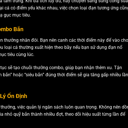
 tầm trung. Khi đã tích lũy đủ, hãy chuyển sang súng công suấ
oại cá có điểm yếu khác nhau, việc chọn loại đạn tương ứng cũn
hạ gục mục tiêu.
Combo Bắn
ần thưởng nhân đôi. Bạn nên canh các thời điểm này để vào chơ
iều loại cá thường xuất hiện theo bầy nếu bạn sử dụng đạn nổ
mục tiêu cùng lúc.
n tục sẽ tạo chuỗi thưởng combo, giúp bạn nhận thêm xu. Tận
 bắn” hoặc “siêu bắn” đúng thời điểm sẽ gia tăng gấp nhiều lầ
Lý Ổn Định
m thưởng, việc quản lý ngân sách luôn quan trọng. Không nên dồ
ia nhỏ quỹ bắn thành nhiều đợt, theo dõi hiệu suất từng lần để