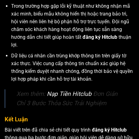
Trong trường hợp gặp lỗi kỹ thuật như không nhận mã
xác minh, biểu mẫu không hiển thị hoặc trang bảo trì,
hội viên nên liên hệ bộ phận hỗ trợ trực tuyến. Đội ngũ
chăm sóc khách hàng hoạt động liên tục sẵn sàng
hướng dẫn chi tiết giúp hoàn tất
đăng ký Hitclub
thuận
lợi.
Dữ liệu cá nhân cần trùng khớp thông tin trên giấy tờ
xác thực. Việc cung cấp thông tin chuẩn xác giúp hệ
thống kiểm duyệt nhanh chóng, đồng thời bảo vệ quyền
lợi hợp pháp khi cần hỗ trợ tài khoản.
Xem thêm:
Nạp Tiền Hitclub
Đơn Giản
Chỉ 3 Bước Thỏa Sức Trải Nghiệm
Kết Luận
Bài viết trên đã chia sẻ chi tiết quy trình
đăng ký Hitclub
thông qua ba bước đơn giản, giúp hội viên dễ dàng sở hữu