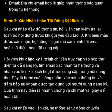
Email: Địa chỉ email hợp lệ giúp nhận thông báo quan
trọng từ hệ thống.
Bước 3: Xác Nhận Hoàn Tất Đăng Ký Hitclub
Sau khi nhập đầy đủ thông tin, hội viên cần kiểm tra lại
toàn bộ nội dung trước khi gửi yêu cầu tạo ID. Khi biểu mẫu
được xác nhận, hệ thống sẽ gửi mã xác minh tới email
hoặc số điện thoại đã cung cấp.
Hội viên khi
đăng ký Hitclub
chỉ cần truy cập vào hộp thư
điện tử đã đăng ký, tìm email xác nhận từ hệ thống và
nhấn vào liên kết kích hoạt được cung cấp trong nội dung
thư. Đây là bước cuối cùng nhằm xác minh thông tin và
đảm bảo tài khoản được tạo đúng với người dùng đăng ký.
Quá trình này diễn ra nhanh chóng và chỉ mất vài giây để
hoàn tất.
Sau khi nhấp vào liên kết, hệ thống sẽ tự động chuyển