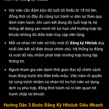
Hội viên cần đảm bảo độ tuổi tối thiểu từ 18 trở lên,
đồng thời có đầy đủ năng lực hành vi dân sự theo quy
định hiện hành. Khi cam kết đúng độ tuổi hợp lệ, hệ
thống dễ dàng xác minh hồ sơ, hạn chế trường hợp tài
khoản không đủ điều kiện truy cập nền tảng.
Mỗi cá nhân chỉ nên sở hữu một ID
đăng ký Hitclub
duy
nhất liên kết số điện thoại chính chủ. Hệ thống tự động
rà soát dữ liệu nhằm phát hiện trường hợp trùng lặp
thông tin.
Người tham gia nên dành thời gian đọc kỹ chính sách
hoạt động trước khi điền biểu mẫu. Việc nắm rõ quyền
lợi cùng trách nhiệm cá nhân hỗ trợ hội viên sử dụng
dịch vụ phù hợp, đồng thời tránh rủi ro liên quan tới
tranh chấp tài khoản.
Hướng Dẫn 3 Bước Đăng Ký Hitclub Siêu Nhanh