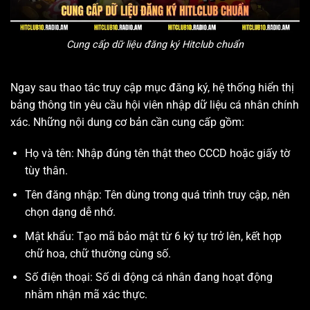
Cung cấp dữ liệu đăng ký Hitclub chuẩn
Ngay sau thao tác truy cập mục đăng ký, hệ thống hiển thị
bảng thông tin yêu cầu hội viên nhập dữ liệu cá nhân chính
xác. Những nội dung cơ bản cần cung cấp gồm:
Họ và tên: Nhập đúng tên thật theo CCCD hoặc giấy tờ
tùy thân.
Tên đăng nhập: Tên dùng trong quá trình truy cập, nên
chọn dạng dễ nhớ.
Mật khẩu: Tạo mã bảo mật từ 6 ký tự trở lên, kết hợp
chữ hoa, chữ thường cùng số.
Số điện thoại: Số di động cá nhân đang hoạt động
nhằm nhận mã xác thực.