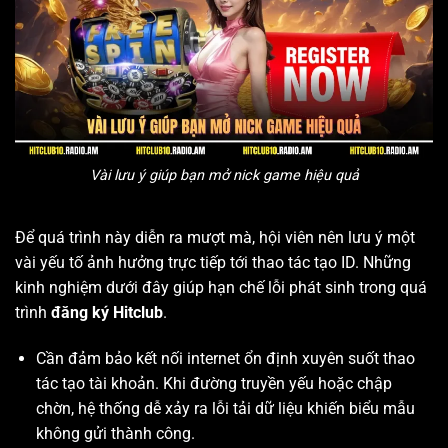
Vài lưu ý giúp bạn mở nick game hiệu quả
Để quá trình này diễn ra mượt mà, hội viên nên lưu ý một
vài yếu tố ảnh hưởng trực tiếp tới thao tác tạo ID. Những
kinh nghiệm dưới đây giúp hạn chế lỗi phát sinh trong quá
trình
đăng ký Hitclub
.
Cần đảm bảo kết nối internet ổn định xuyên suốt thao
tác tạo tài khoản. Khi đường truyền yếu hoặc chập
chờn, hệ thống dễ xảy ra lỗi tải dữ liệu khiến biểu mẫu
không gửi thành công.