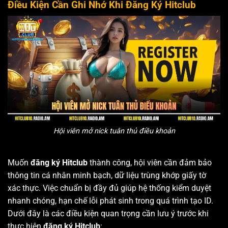
Điều Kiện Cần Ghi Nhớ Khi Đăng Ký Hitclub
Hội viên mở nick tuân thủ điều khoản
Muốn
đăng ký Hitclub
thành công, hội viên cần đảm bảo
thông tin cá nhân minh bạch, dữ liệu trùng khớp giấy tờ
xác thực. Việc chuẩn bị đầy đủ giúp hệ thống kiểm duyệt
nhanh chóng, hạn chế lỗi phát sinh trong quá trình tạo ID.
Dưới đây là các điều kiện quan trọng cần lưu ý trước khi
thực hiện
đăng ký Hitclub
: