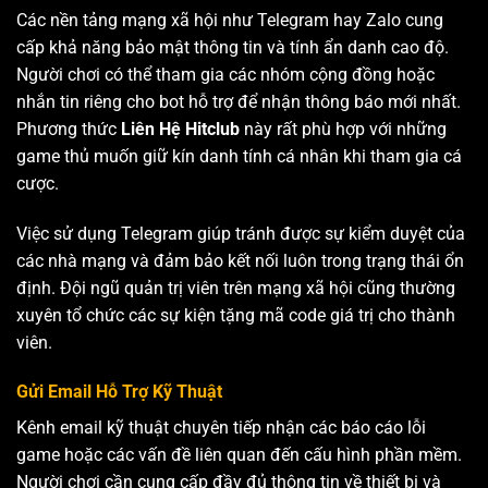
Các nền tảng mạng xã hội như Telegram hay Zalo cung
cấp khả năng bảo mật thông tin và tính ẩn danh cao độ.
Người chơi có thể tham gia các nhóm cộng đồng hoặc
nhắn tin riêng cho bot hỗ trợ để nhận thông báo mới nhất.
Phương thức
Liên Hệ Hitclub
này rất phù hợp với những
game thủ muốn giữ kín danh tính cá nhân khi tham gia cá
cược.
Việc sử dụng Telegram giúp tránh được sự kiểm duyệt của
các nhà mạng và đảm bảo kết nối luôn trong trạng thái ổn
định. Đội ngũ quản trị viên trên mạng xã hội cũng thường
xuyên tổ chức các sự kiện tặng mã code giá trị cho thành
viên.
Gửi Email Hỗ Trợ Kỹ Thuật
Kênh email kỹ thuật chuyên tiếp nhận các báo cáo lỗi
game hoặc các vấn đề liên quan đến cấu hình phần mềm.
Người chơi cần cung cấp đầy đủ thông tin về thiết bị và