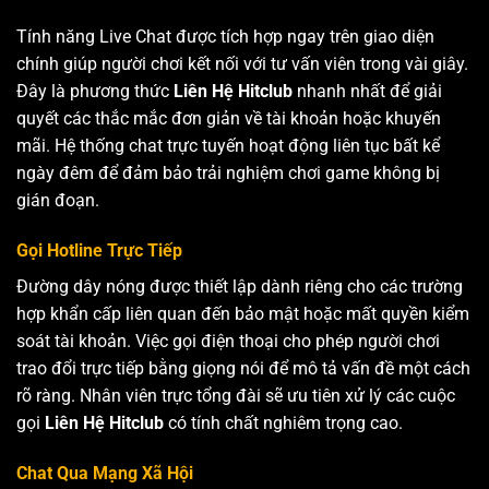
Tính năng Live Chat được tích hợp ngay trên giao diện
chính giúp người chơi kết nối với tư vấn viên trong vài giây.
Đây là phương thức
Liên Hệ Hitclub
nhanh nhất để giải
quyết các thắc mắc đơn giản về tài khoản hoặc khuyến
mãi. Hệ thống chat trực tuyến hoạt động liên tục bất kể
ngày đêm để đảm bảo trải nghiệm chơi game không bị
gián đoạn.
Gọi Hotline Trực Tiếp
Đường dây nóng được thiết lập dành riêng cho các trường
hợp khẩn cấp liên quan đến bảo mật hoặc mất quyền kiểm
soát tài khoản. Việc gọi điện thoại cho phép người chơi
trao đổi trực tiếp bằng giọng nói để mô tả vấn đề một cách
rõ ràng. Nhân viên trực tổng đài sẽ ưu tiên xử lý các cuộc
gọi
Liên Hệ Hitclub
có tính chất nghiêm trọng cao.
Chat Qua Mạng Xã Hội