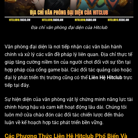
Địa chỉ văn phòng đại diện của Hitclub
Văn phòng đại diện là nơi tiếp nhận các văn bản hành
chính và xử lý các vấn đề pháp lý liên quan. Địa chỉ thực tế
giúp tăng cường niềm tin của người chơi đối với sự tồn tại
hợp pháp của cổng game bài. Các đối tác quảng cáo hoặc
đại lý phát triển thị trường cũng có thể
Liên Hệ Hitclub
trực
tiếp tại đây.
Sự hiện diện của văn phòng vật lý chứng minh năng lực tài
chính hùng hậu và cam kết hoạt động lâu dài. Chúng tôi
luôn mở cửa chào đón các đối tác chiến lược đến thảo
luận về kế hoạch hợp tác phát triển bền vững.
Các Phương Thức Liên Hệ Hitclub Phổ Biến Và