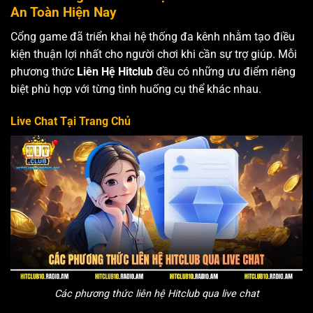
An Toàn Hiện Nay
Cổng game đã triển khai hệ thống đa kênh nhằm tạo điều
kiện thuận lợi nhất cho người chơi khi cần sự trợ giúp. Mỗi
phương thức
Liên Hệ Hitclub
đều có những ưu điểm riêng
biệt phù hợp với từng tình huống cụ thể khác nhau.
Live Chat Tại Trang Chủ
Các phương thức liên hệ Hitclub qua live chat