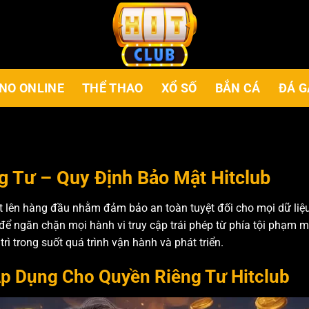
NO ONLINE
THỂ THAO
XỔ SỐ
BẮN CÁ
ĐÁ G
g Tư – Quy Định Bảo Mật Hitclub
 lên hàng đầu nhằm đảm bảo an toàn tuyệt đối cho mọi dữ liệu 
 để ngăn chặn mọi hành vi truy cập trái phép từ phía tội phạm
trì trong suốt quá trình vận hành và phát triển.
p Dụng Cho Quyền Riêng Tư Hitclub