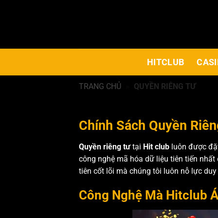
Bỏ
qua
nội
dung
HITCLUB
CASI
TRANG CHỦ
»
QUYỀN RIÊNG TƯ
Chính Sách Quyền Riên
Quyền riêng tư
tại
Hit club
luôn được đặt
công nghệ mã hóa dữ liệu tiên tiến nhất
tiên cốt lõi mà chúng tôi luôn nỗ lực duy 
Công Nghệ Mà Hitclub Á