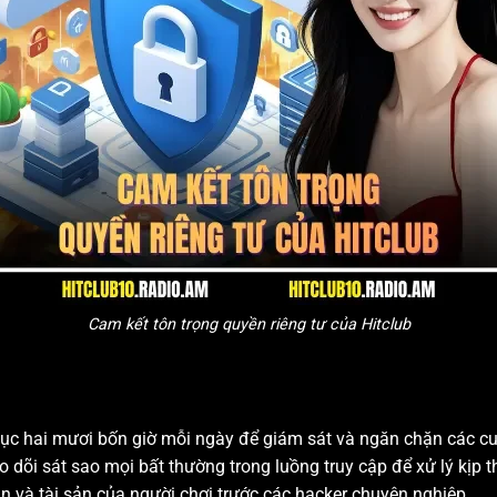
Cam kết tôn trọng quyền riêng tư của Hitclub
tục hai mươi bốn giờ mỗi ngày để giám sát và ngăn chặn các c
 dõi sát sao mọi bất thường trong luồng truy cập để xử lý kịp t
n và tài sản của người chơi trước các hacker chuyên nghiệp.