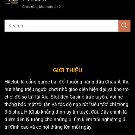
Th1
|
Gia
Chức năng bình luận bị tắt
ở
Giới
Chi
Saba
Thiệu
Tiết
Sports
Nguồn
2026
Hitclub
Gốc,
–
Các
Điểm
Biến
Cá
Thể
Cược
Thường
Thể
Gặp
Thao
Uy
Tín
Châu
GIỚI THIỆU
Á
Hitclub
là cổng game bài đổi thưởng hàng đầu Châu Á, thu
hút hàng triệu người chơi nhờ giao diện hiện đại và kho trò
chơi đồ sộ từ Tài Xỉu, Slot đến Casino trực tuyến. Với hệ
thống bảo mật tối tân và tốc độ nạp rút "siêu tốc" chỉ trong
3-5 phút, HitClub khẳng định uy tín tuyệt đối. Đây chính là
điểm đến lý tưởng cho những ai tìm kiếm trải nghiệm giải
trí đỉnh cao và cơ hội thắng lớn mỗi ngày.