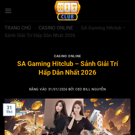
Bỏ
qua
nội
dung
TRANG CHỦ
»
CASINO ONLINE
»
SA Gaming Hitclub –
Sảnh Giải Trí Hấp Dẫn Nhất 2026
CASINO ONLINE
SA Gaming Hitclub – Sảnh Giải Trí
Hấp Dẫn Nhất 2026
ĐĂNG VÀO
31/01/2026
BỞI
CEO BILL NGUYỄN
31
Th1