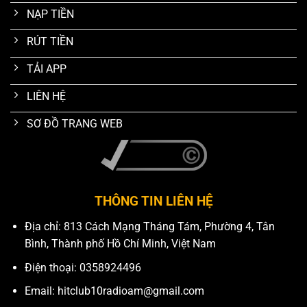
NẠP TIỀN
RÚT TIỀN
TẢI APP
LIÊN HỆ
SƠ ĐỒ TRANG WEB
THÔNG TIN LIÊN HỆ
Địa chỉ: 813 Cách Mạng Tháng Tám, Phường 4, Tân
Bình, Thành phố Hồ Chí Minh, Việt Nam
Điện thoại: 0358924496
Email:
hitclub10radioam@gmail.com