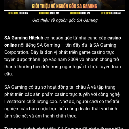
Giới thiệu về nguồn gốc SA Gaming
SA Gaming Hitclub
có nguồn gốc từ nhà cung cấp
casino
online
nổi tiếng SA Gaming – tên đầy đủ là SA Gaming
Corporation. Đây là đơn vị phát triển game casino trực
tuyến được thành lập vào năm 2009 và nhanh chóng trở
thành thương hiệu lớn trong ngành giải trí trực tuyến toàn
cầu.
SA Gaming có trụ sở hoạt động tại châu Á và tập trung
phát triển các sản phẩm casino trực tuyến với công nghệ
livestream chất lượng cao. Nhờ đó, người chơi có thể trải
nghiệm các bàn cược trực tiếp cùng dealer thật với hình
ảnh sắc nét và âm thanh chân thực.