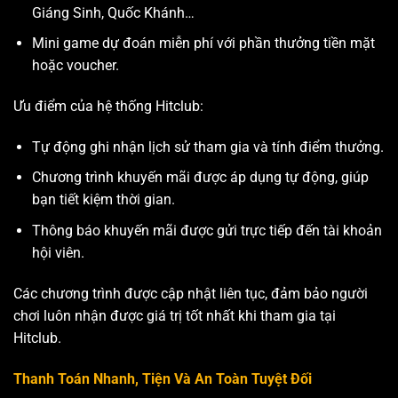
Giáng Sinh, Quốc Khánh…
Mini game dự đoán miễn phí với phần thưởng tiền mặt
hoặc voucher.
Ưu điểm của hệ thống Hitclub:
Tự động ghi nhận lịch sử tham gia và tính điểm thưởng.
Chương trình khuyến mãi được áp dụng tự động, giúp
bạn tiết kiệm thời gian.
Thông báo khuyến mãi được gửi trực tiếp đến tài khoản
hội viên.
Các chương trình được cập nhật liên tục, đảm bảo người
chơi luôn nhận được giá trị tốt nhất khi tham gia tại
Hitclub.
Thanh Toán Nhanh, Tiện Và An Toàn Tuyệt Đối