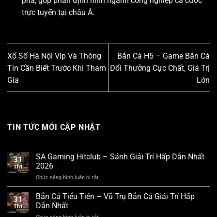
phá, góp phần định hình ngành công nghiệp cá cược
trực tuyến tại châu Á.
Xổ Số Hà Nội Vip Và Thông
Bắn Cá H5 – Game Bắn Cá
Tin Cần Biết Trước Khi Tham
Đổi Thưởng Cực Chất, Giá Trị
Gia
Lớn
TIN TỨC MỚI CẬP NHẬT
SA Gaming Hitclub – Sảnh Giải Trí Hấp Dẫn Nhất
31
2026
Th1
Chức năng bình luận bị tắt
ở
SA
Gaming
Bắn Cá Tiểu Tiên – Vũ Trụ Bắn Cá Giải Trí Hấp
31
Hitclub
Dẫn Nhất
Th1
–