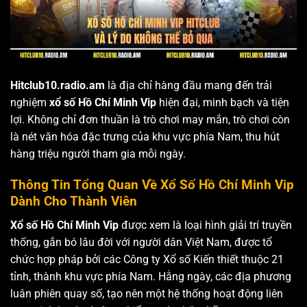
Hitclub10.radio.am
là địa chỉ hàng đầu mang đến trải
nghiệm
xổ số Hồ Chí Minh Vip
hiện đại, minh bạch và tiện
lợi. Không chỉ đơn thuần là trò chơi may mắn, trò chơi còn
là nét văn hóa đặc trưng của khu vực phía Nam, thu hút
hàng triệu người tham gia mỗi ngày.
Thông Tin Tổng Quan Về Xổ Số Hồ Chí Minh Vip
Dành Cho Thành Viên
Xổ số Hồ Chí Minh Vip
được xem là loại hình giải trí truyền
thống, gắn bó lâu đời với người dân Việt Nam, được tổ
chức hợp pháp bởi các Công ty Xổ số Kiến thiết thuộc 21
tỉnh, thành khu vực phía Nam. Hằng ngày, các địa phương
luân phiên quay số, tạo nên một hệ thống hoạt động liên