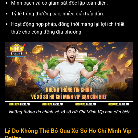
Minh bạch và có giám sát độc lập toàn diện.
Tỷ lệ trúng thưởng cao, nhiều giải hấp dẫn.
Hoạt động hợp pháp, đồng thời mang lại lợi ích thiết
thực cho cộng đồng địa phương.
Những thông tin chính về xổ số Hồ Chí Minh Vip bạn cần biết
Lý Do Không Thể Bỏ Qua Xổ Số Hồ Chí Minh Vip