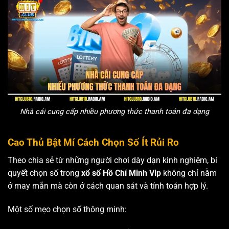
Nhà cái cung cấp nhiều phương thức thanh toán đa dạng
Cao Thủ Bật Mí Cách Chọn Số Ít Rủi Ro
Theo chia sẻ từ những người chơi dày dạn kinh nghiệm, bí
quyết chọn số trong
xổ số Hồ Chí Minh Vip
không chỉ nằm
ở may mắn mà còn ở cách quan sát và tính toán hợp lý.
Một số mẹo chọn số thông minh: