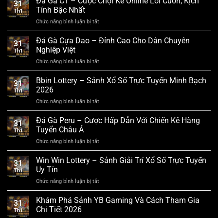
Đá Gà C1 – Cược Chọi Kê Online Lôi Cuốn, Kịch
Thể
31
Siêu
Tin
Tính Bậc Nhất
Bỏ
Th1
Tốc
Cần
Qua
Chức năng bình luận bị tắt
ở
–
Biết
Đá
Trò
Trước
Gà
Đá Gà Cựa Dao – Đỉnh Cao Cho Dân Chuyên
Chơi
Khi
31
C1
Đổi
Nghiệp Việt
Tham
Th1
–
Đời
Gia
Chức năng bình luận bị tắt
ở
Cược
Dành
Đá
Chọi
Cho
Gà
Bbin Lottery – Sảnh Xổ Số Trực Tuyến Minh Bạch
Kê
Người
31
Cựa
Online
2026
Cá
Th1
Dao
Lôi
Cược
Chức năng bình luận bị tắt
ở
–
Cuốn,
Bbin
Đỉnh
Kịch
Lottery
Đá Gà Peru – Cược Hấp Dẫn Với Chiến Kê Hàng
Cao
Tính
31
–
Cho
Tuyển Châu Á
Bậc
Th1
Sảnh
Dân
Nhất
Chức năng bình luận bị tắt
ở
Xổ
Chuyên
Đá
Số
Nghiệp
Gà
Win Win Lottery – Sảnh Giải Trí Xổ Số Trực Tuyến
Trực
Việt
31
Peru
Tuyến
Uy Tín
Th1
–
Minh
Chức năng bình luận bị tắt
ở
Cược
Bạch
Win
Hấp
2026
Win
Khám Phá Sảnh YB Gaming Và Cách Tham Gia
Dẫn
31
Lottery
Với
Chi Tiết 2026
Th1
–
Chiến