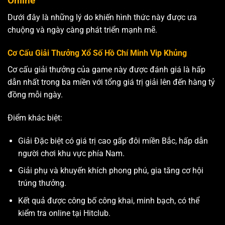
Online
Dưới đây là những lý do khiến hình thức này được ưa
chuộng và ngày càng phát triển mạnh mẽ.
Cơ Cấu Giải Thưởng Xổ Số Hồ Chí Minh Vip Khủng
Cơ cấu giải thưởng của game này được đánh giá là hấp
dẫn nhất trong ba miền với tổng giá trị giải lên đến hàng tỷ
đồng mỗi ngày.
Điểm khác biệt:
Giải Đặc biệt có giá trị cao gấp đôi miền Bắc, hấp dẫn
người chơi khu vực phía Nam.
Giải phụ và khuyến khích phong phú, gia tăng cơ hội
trúng thưởng.
Kết quả được công bố công khai, minh bạch, có thể
kiểm tra online tại Hitclub.